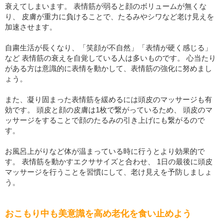
衰えてしまいます。 表情筋が弱ると顔のボリュームが無くな
り、 皮膚が重力に負けることで、たるみやシワなど老け見えを
加速させます。
自粛生活が長くなり、「笑顔が不自然」「表情が硬く感じる」
など 表情筋の衰えを自覚している人は多いものです。 心当たり
がある方は意識的に表情を動かして、表情筋の強化に努めまし
ょう。
また、凝り固まった表情筋を緩めるには頭皮のマッサージも有
効です。 頭皮と顔の皮膚は1枚で繋がっているため、 頭皮のマ
ッサージをすることで顔のたるみの引き上げにも繋がるので
す。
お風呂上がりなど体が温まっている時に行うとより効果的で
す。 表情筋を動かすエクササイズと合わせ、 1日の最後に頭皮
マッサージを行うことを習慣にして、老け見えを予防しましょ
う。
おこもり中も美意識を高め老化を食い止めよう