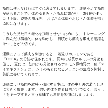
筋肉は使わなければすぐに衰えてしまいます。 運動不足で筋肉
が落ちることで、体のゆるみ・たるみに繋がり、 3段腹やポッ
コリ下腹、姿勢の崩れ等、 おばさん体型やおじさん体型を招く
原因になります。
こうした見た目の老化を加速させないためにも、 トレーニング
に励んだり積極的に体を動かし、 日頃から筋肉を鍛える意識を
持つことが大切です。
運動によって筋肉を刺激すると、 若返りホルモンである
「DHEA」の分泌が促されます。 同時に成長ホルモンの分泌も
促し、 更には、筋肉から分泌されるホルモン様物質の一種「マ
イオネクチン」は、 シミのもとになるメラニンの生成を抑制し
美肌に導いてくれます。
運動により筋肉を維持・強化する事は、体の中と外の若々しさ
に大きく影響します。 強い肉体を作る目的だけでなく、若々し
さをキープすると言う意味でも運動を習慣にしましょう。