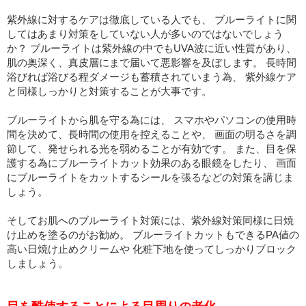
紫外線に対するケアは徹底している人でも、 ブルーライトに関
してはあまり対策をしていない人が多いのではないでしょう
か？ ブルーライトは紫外線の中でもUVA波に近い性質があり、
肌の奥深く、真皮層にまで届いて悪影響を及ぼします。 長時間
浴びれば浴びる程ダメージも蓄積されていまう為、 紫外線ケア
と同様しっかりと対策することが大事です。
ブルーライトから肌を守る為には、 スマホやパソコンの使用時
間を決めて、長時間の使用を控えることや、 画面の明るさを調
節して、発せられる光を弱めることが有効です。 また、目を保
護する為にブルーライトカット効果のある眼鏡をしたり、 画面
にブルーライトをカットするシールを張るなどの対策を講じま
しょう。
そしてお肌へのブルーライト対策には、紫外線対策同様に日焼
け止めを塗るのがお勧め。 ブルーライトカットもできるPA値の
高い日焼け止めクリームや 化粧下地を使ってしっかりブロック
しましょう。