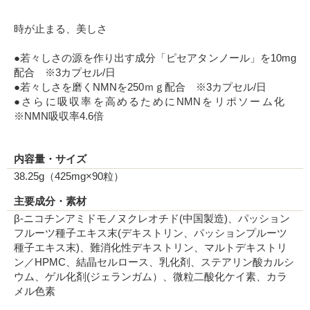
時が止まる、美しさ
●若々しさの源を作り出す成分「ピセアタンノール」を10mg
配合 ※3カプセル/日
●若々しさを磨くNMNを250ｍｇ配合 ※3カプセル/日
●さらに吸収率を高めるためにNMNをリポソーム化
※NMN吸収率4.6倍
内容量・サイズ
38.25g（425mg×90粒）
主要成分・素材
β-ニコチンアミドモノヌクレオチド(中国製造)、パッション
フルーツ種子エキス末(デキストリン、パッションプルーツ
種子エキス末)、難消化性デキストリン、マルトデキストリ
ン／HPMC、結晶セルロース、乳化剤、ステアリン酸カルシ
ウム、ゲル化剤(ジェランガム）、微粒二酸化ケイ素、カラ
メル色素