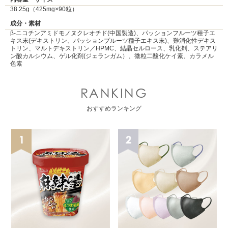
38.25g（425mg×90粒）
成分・素材
β-ニコチンアミドモノヌクレオチド(中国製造)、パッションフルーツ種子エ
キス末(デキストリン、パッションプルーツ種子エキス末)、難消化性デキス
トリン、マルトデキストリン／HPMC、結晶セルロース、乳化剤、ステアリ
ン酸カルシウム、ゲル化剤(ジェランガム）、微粒二酸化ケイ素、カラメル
色素
RANKING
おすすめランキング