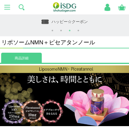
ハッピー☆クーポン
リポソームNMN＋ピセアタンノール
商品詳細