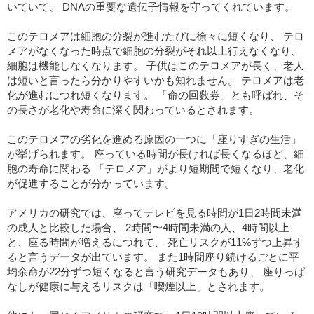
いていて、 DNAの重要な遺伝子情報を守ってくれています。
このテロメアは細胞の分裂が進むたびに徐々に短くなり、 テロ
メアがなくなった時点で細胞の分裂がそれ以上行えなくなり、
細胞は機能しなくなります。 子供はこのテロメアが長く、老人
は短いと言ったら分かりやすいかも知れません。 テロメアは老
化が進むにつれ短くなります。 「命の回数券」とも呼ばれ、そ
の長さが老化や寿命に深く関わっているとされます。
このテロメアの劣化を進める原因の一つに「座りすぎの生活」
が挙げられます。 座っている時間が長ければ長くなるほど、細
胞の寿命に関わる 「テロメア」がより短期間で短くなり、老化
が促進することが分かっています。
アメリカの研究では、座ってテレビを見る時間が1日2時間未満
の成人と比較した場合、 2時間〜4時間未満の人、4時間以上
と、座る時間が増えるにつれて、 死亡リスクが11%ずつ上昇す
ると言うデータが出ています。 また1時間座り続けるごとに平
均余命が22分ずつ短くなると言う研究データもあり、 座りっぱ
なしが健康に与えるリスクは「喫煙以上」とされます。