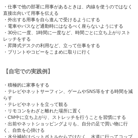
・仕事で他の部署に用事があるときは、内線を使うのではなく
直接出向いて用事を伝える
・外出する用事を自ら進んで受けるようにする
・電車やバスなど通勤時にはなるべく座らないようにする
・30分に一度、1時間に一度など、時間ごとに立ち上がりスト
レッチをする
・昇降式デスクの利用など、立って仕事をする
・プリントやコピーをこまめに取りに行く
【自宅での実践例】
・積極的に家事をする
・テレビやネットサーフィン、ゲームやSNS等をする時間を減
らす
・テレビやネットを立って観る
・リモコンをわざと離れた場所に置く
・CM中に立ち上がり、ストレッチを行うことを習慣にする
・出前やネットショッピングよりも、自分の足で買い物に行
く、自炊を心掛ける
・水分補給はペットボトルからではなく、水道に行ってコップ