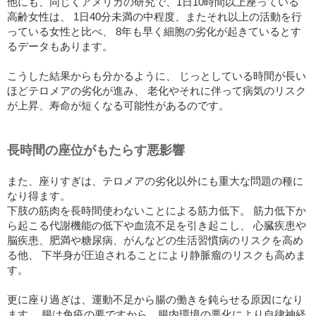
他にも、同じくアメリカの研究で、1日10時間以上座っている
高齢女性は、 1日40分未満の中程度、またそれ以上の活動を行
っている女性と比べ、 8年も早く細胞の劣化が起きているとす
るデータもあります。
こうした結果からも分かるように、 じっとしている時間が長い
ほどテロメアの劣化が進み、 老化やそれに伴って病気のリスク
が上昇、寿命が短くなる可能性があるのです。
長時間の座位がもたらす悪影響
また、座りすぎは、テロメアの劣化以外にも重大な問題の種に
なり得ます。
下肢の筋肉を長時間使わないことによる筋力低下。 筋力低下か
ら起こる代謝機能の低下や血流不足を引き起こし、 心臓疾患や
脳疾患、肥満や糖尿病、がんなどの生活習慣病のリスクを高め
る他、 下半身が圧迫されることにより静脈瘤のリスクも高めま
す。
更に座り過ぎは、運動不足から腸の働きを鈍らせる原因になり
ます。 腸は免疫の要ですから、腸内環境の悪化により自律神経