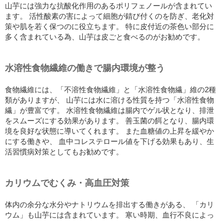
山芋には強力な抗酸化作用のあるポリフェノールが含まれてい
ます。 活性酸素の害によって細胞が錆び付くのを防ぎ、老化対
策や肌を若く保つのに役立ちます。 特に皮付近の茶色い部分に
多く含まれている為、山芋は皮ごと食べるのがお勧めです。
水溶性食物繊維の働きで腸内環境が整う
食物繊維には、「不溶性食物繊維」と「水溶性食物繊」維の2種
類がありますが、 山芋には水に溶ける性質を持つ「水溶性食物
繊」が豊富です。 水溶性食物繊維は腸内でゲル状となり、排泄
をスムーズにする効果があります。 善玉菌の餌となり、腸内環
境を良好な状態に導いてくれます。 また血糖値の上昇を緩やか
にする働きや、 血中コレステロール値を下げる効果もあり、生
活習慣病対策としてもお勧めです。
カリウムでむくみ・高血圧対策
体内の余分な水分やナトリウムを排出する働きがある、 「カリ
ウム」も山芋には含まれています。 寒い時期、血行不良によっ