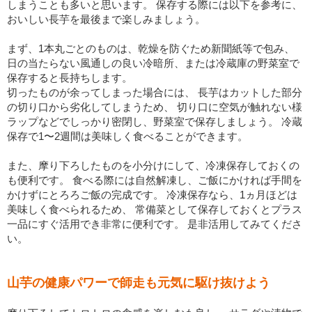
しまうことも多いと思います。 保存する際には以下を参考に、
おいしい長芋を最後まで楽しみましょう。
まず、1本丸ごとのものは、乾燥を防ぐため新聞紙等で包み、
日の当たらない風通しの良い冷暗所、または冷蔵庫の野菜室で
保存すると長持ちします。
切ったものが余ってしまった場合には、 長芋はカットした部分
の切り口から劣化してしまうため、 切り口に空気が触れない様
ラップなどでしっかり密閉し、野菜室で保存しましょう。 冷蔵
保存で1〜2週間は美味しく食べることができます。
また、摩り下ろしたものを小分けにして、冷凍保存しておくの
も便利です。 食べる際には自然解凍し、ご飯にかければ手間を
かけずにとろろご飯の完成です。 冷凍保存なら、1ヵ月ほどは
美味しく食べられるため、 常備菜として保存しておくとプラス
一品にすぐ活用でき非常に便利です。 是非活用してみてくださ
い。
山芋の健康パワーで師走も元気に駆け抜けよう