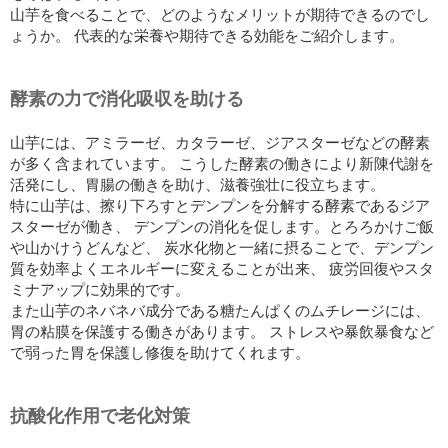
山芋を食べることで、どのようなメリットが期待できるのでし
ょうか。 代表的な栄養や期待できる効能をご紹介します。
酵素の力で消化吸収を助ける
山芋には、アミラーゼ、カタラーゼ、ジアスターゼなどの酵素
が多く含まれています。 こうした酵素の働きにより新陳代謝を
活発にし、胃腸の働きを助け、滋養強壮に役立ちます。
特に山芋は、擦り下ろすとデンプンを分解する酵素であるジア
スターゼが働き、 デンプンの消化を促します。とろろかけご飯
や山かけうどんなど、 炭水化物と一緒に摂ることで、デンプン
質を効率よくエネルギーに変えることが出来、 疲労回復やスタ
ミナアップに効果的です。
また山芋のネバネバ成分である糖たんぱくのムチレージには、
胃の粘膜を保護する働きがあります。 ストレスや暴飲暴食など
で弱った胃を保護し修復を助けてくれます。
抗酸化作用で老化対策