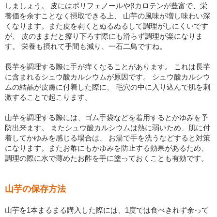
しましょう。 皮にはポリフェノールやβカロテンが豊富で、栄
養価を余すことなく摂取できる上、 山芋の風味が増し味わい深
くなります。また皮を剥くとぬるぬるして調理がしにくいです
が、 皮のままだと擦り下ろす際にも滑らず調理が楽になりま
す。 栄養も摂れて手間も減り、一石二鳥ですね。
長芋を調理する際に手が痒くなることがあります。 これは長芋
に含まれるシュウ酸カルシウムが原因です。 シュウ酸カルシウ
ムの結晶が皮膚に付着した際に、 毛穴の中に入り込んで肌を刺
激することで起こります。
山芋を調理する際には、ゴム手袋などを着用するとかゆみを予
防出来ます。 またシュウ酸カルシウムは熱に弱いため、肌に付
着してかゆみを感じる場合は、 お湯で手を洗うなどすると対策
になります。またお酢にもかゆみを防止する効果があるため、
調理の際に水で薄めたお酢を手に塗っておくことも有効です。
山芋の保存方法
山芋を1本まるまる購入した際には、1度では食べきれず余って