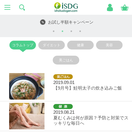
額キャンペーン
ハッピ
コラムトップ
ダイエット
健康
美容
美ごはん
2019.09.01
【9月号】鮭明太子の炊き込みご飯
2019.08.21
夏むくみは何が原因？予防と対策でス
ッキリな毎日へ