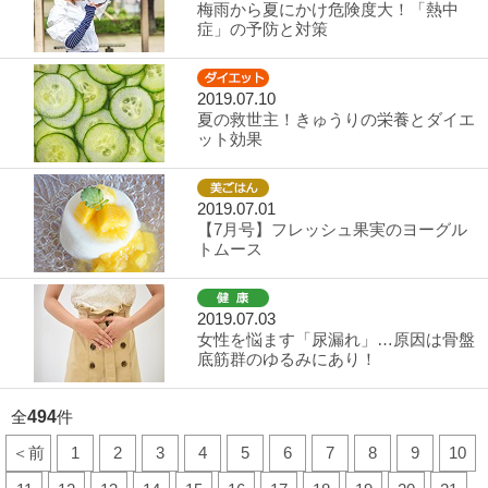
梅雨から夏にかけ危険度大！「熱中
症」の予防と対策
2019.07.10
夏の救世主！きゅうりの栄養とダイエ
ット効果
2019.07.01
【7月号】フレッシュ果実のヨーグル
トムース
2019.07.03
女性を悩ます「尿漏れ」…原因は骨盤
底筋群のゆるみにあり！
全
494
件
＜前
1
2
3
4
5
6
7
8
9
10