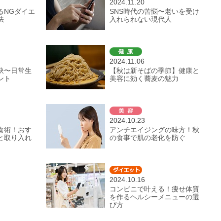
2024.11.20
るNGダイエ
SNS時代の苦悩〜老いを受け
法
入れられない現代人
2024.11.06
訣〜日常生
【秋は新そばの季節】健康と
ント
美容に効く蕎麦の魅力
2024.10.23
食術！おす
アンチエイジングの味方！秋
と取り入れ
の食事で肌の老化を防ぐ
2024.10.16
コンビニで叶える！痩せ体質
を作るヘルシーメニューの選
び方