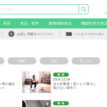
ご
美容
食品・飲料
健康補助食品
機能性表示食
お試し半額キャンペーン
ハッピー☆クーポン
健康
美容
美ごはん
2024.12.04
〜胃の働き
冷え性撃退！筋トレで寒さに
ント
負けない体作り