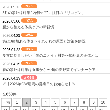
2026.05.13
5月の紫外線対策 “内側ケア”に注目の「リコピン」
2026.05.06
腸から整える体臭ケアの新習慣
2026.04.29
実は3種類ある体臭〜それぞれの原因と対策を解説
2026.04.22
夏前に見直したい「体のニオイ」対策〜加齢臭の正体とは
2026.04.15
春の紫外線対策は食事から〜 旬の春野菜でインナーケア
2026.04.13
※【2026年GW期間の営業日のお知らせ】※
全
853
件
＜前
1
2
3
4
5
6
7
8
9
10